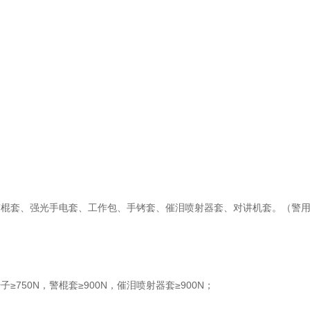
警棍套、强光手电套、工作包、手铐套、催泪喷射器套、对讲机套。（警
≥750N，警棍套≥900N，催泪喷射器套≥900N；