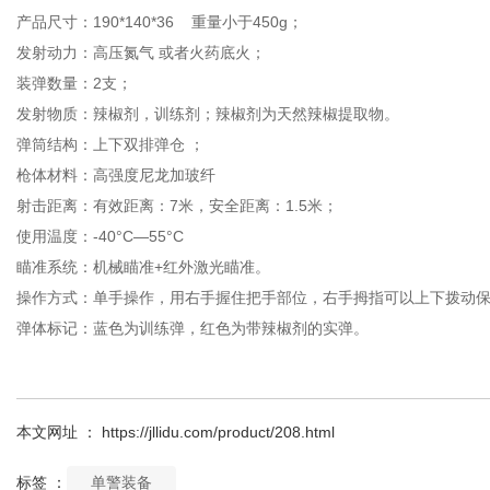
产品尺寸：190*140*36 重量小于450g；
发射动力：高压氮气 或者火药底火；
装弹数量：2支；
发射物质：辣椒剂，训练剂；辣椒剂为天然辣椒提取物。
弹筒结构：上下双排弹仓 ；
枪体材料：高强度尼龙加玻纤
射击距离：有效距离：7米，安全距离：1.5米；
使用温度：-40°C—55°C
瞄准系统：机械瞄准+红外激光瞄准。
操作方式：单手操作，用右手握住把手部位，右手拇指可以上下拨动
弹体标记：蓝色为训练弹，红色为带辣椒剂的实弹。
本文网址 ： https://jllidu.com/product/208.html
标签 ：
单警装备