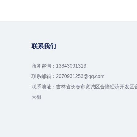
联系我们
商务咨询：13843091313
联系邮箱：2070931253@qq.com
联系地址：吉林省长春市宽城区合隆经济开发区
大街