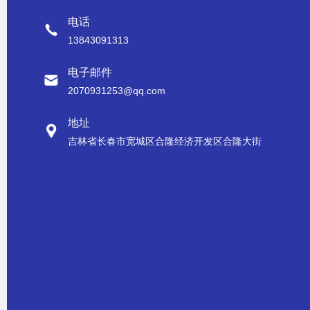
电话
13843091313
电子邮件
2070931253@qq.com
地址
吉林省长春市宽城区合隆经济开发区合隆大街