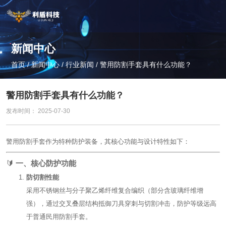
新闻中心
首页
/
新闻中心
/
行业新闻
/
警用防割手套具有什么功能？
警用防割手套具有什么功能？
发布时间： 2025-07-30
警用防割手套作为特种防护装备，其核心功能与设计特性如下：
🔰 ‌
一、核心防护功能
防切割性能
采用不锈钢丝与分子聚乙烯纤维复合编织（部分含玻璃纤维增
强），通过交叉叠层结构抵御刀具穿刺与切割冲击，防护等级远高
于普通民用防割手套‌。