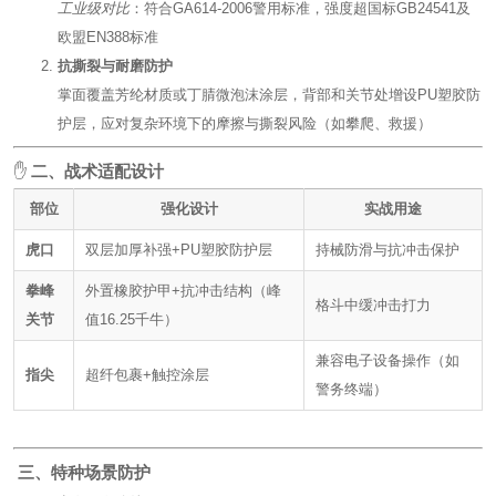
工业级对比
：符合GA614-2006警用标准，强度超国标GB24541及
欧盟EN388标准‌
抗撕裂与耐磨防护
掌面覆盖芳纶材质或丁腈微泡沫涂层，背部和关节处增设PU塑胶防
护层，应对复杂环境下的摩擦与撕裂风险（如攀爬、救援）‌
✋ ‌
二、战术适配设计
部位
强化设计
实战用途
虎口
双层加厚补强+PU塑胶防护层
持械防滑与抗冲击保护‌
拳峰
外置橡胶护甲+抗冲击结构（峰
格斗中缓冲击打力‌
关节
值16.25千牛）
兼容电子设备操作（如
指尖
超纤包裹+触控涂层
警务终端）‌
️ ‌
三、特种场景防护