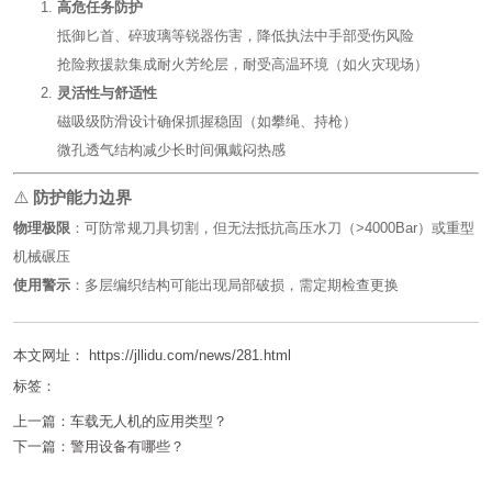
高危任务防护
抵御匕首、碎玻璃等锐器伤害，降低执法中手部受伤风险‌
抢险救援款集成耐火芳纶层，耐受高温环境（如火灾现场）‌
灵活性与舒适性
磁吸级防滑设计确保抓握稳固（如攀绳、持枪）‌
微孔透气结构减少长时间佩戴闷热感‌
⚠️ ‌
防护能力边界
物理极限
‌：可防常规刀具切割，但无法抵抗高压水刀（>4000Bar）或重型
机械碾压‌
使用警示
‌：多层编织结构可能出现局部破损，需定期检查更换‌
本文网址： https://jllidu.com/news/281.html
标签：
上一篇：
车载无人机的应用类型？
下一篇：
警用设备有哪些？